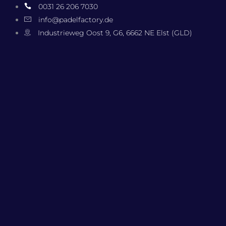
Zum
0031 26 206 7030
Inhalt
info@padelfactory.de
springen
Industrieweg Oost 9, G6, 6662 NE Elst (GLD)